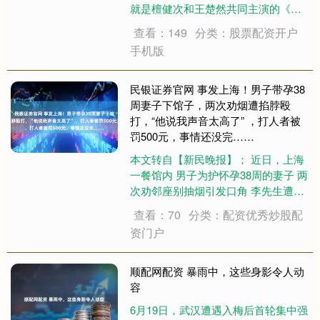
就是檀健次和王楚然共同主演的《爱
情有烟火》。有网友开玩笑说，谁敢
查看：149
分类：股票配资开户
想象一个职高生居然考进了985。7月3
手机版
日迎来大结局时，这部剧全网热度直
接登顶。开局豆瓣只有5.1分，云合市
占率只....
民银证券官网 事发上海！男子带孕38
周妻子下馆子，两次劝烟遭掐脖殴
打，“他说我声音太高了” ，打人者被
罚500元，事情还没完……
本文转自【新民晚报】； 近日，上海
一餐馆内 男子为护怀孕38周的妻子 两
次劝邻座别抽烟引发口角 李先生遭掐
脖殴打 男子两次劝烟遭掐脖殴打 当事
查看：70
分类：配资优秀炒股配
人李先生目前正在医院陪妻子待产。
资门户
李先生回忆，事情发生在6月5日晚8
点，当时，他带着怀孕38周的妻子....
顺配网配资 暴雨中，这些身影令人动
容
6月19日，武汉遭遇入梅后首轮集中强