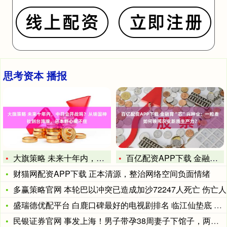
思考资本 播报
大旗策略 未来十年内，中日会开战吗？从靖国神社到台湾牌，日本
百亿配资APP下载 金融育“芯”兴种业：一粒麦如何映照农业新
财猫网配资APP下载 正本清源，整治网络空间负面情绪
多赢策略官网 本轮巴以冲突已造成加沙72247人死亡 伤亡人
盛瑞德优配平台 白鹿口碑最好的电视剧排名 临江仙垫底 周生如
民银证券官网 事发上海！男子带孕38周妻子下馆子，两次劝烟遭