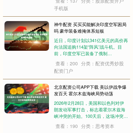
查看：137
分类：股票配资开户
得像一根标枪，却以令人咋舌的机动
手机版
能力精准击中了数百公里外的目标。
这一幕被央视镜头记录了下来。 这不
是实验室里的概....
神牛配资 买买买能解决印度空军困局
吗 豪华装备难掩体系短板
近日，印度计划以341亿美元的高价再
向法国追购114架“阵风”战斗机。目
前，印度空军已装备了俄制
苏-30MKI、法制“阵风”、美制C-17和
查看：200
分类：配资优秀炒股
英制“美洲虎”攻击机等多国军机。然
配资门户
而，在2025年5月7日的克什米尔上
空，巴基斯坦歼-10CE以零损....
北京配资公司APP下载 美以伊战争爆
发百天 霍尔木兹海峡局势动荡
2026年2月28日，美国和以色列对伊
朗发动军事打击，标志着霍尔木兹海
峡冲突的开始。100天后，这场冲突仍
未结束，全球经济因霍尔木兹海峡的
查看：190
分类：思考资本
封锁而受到严重影响。 6月6日，美国