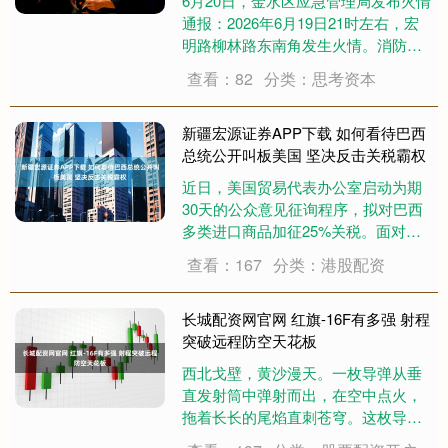
6月20日，金水区应急管理局发布火情
通报：2026年6月19日21时左右，宏
明路柳林路东南角发生火情。消防部
门正在全力开展扑救工作，并同步调
查看：82
分类：思考资本
查火灾原因。 目前，火势已经得到控
制，未接到人员伤亡信息，有关情况
正在进一步核查。 （金水发布）....
新疆宏源证券APP下载 如何看待巴西
总统公开叫板美国 坚决反击关税霸权
近日，美国贸易代表办公室启动为期
30天的公众意见征询程序，拟对巴西
多类进口商品加征25%关税。面对这
一经济霸权行径，巴西总统卢拉回应
查看：167
分类：港股配资
称，如果美国不买，巴西就将商品卖
给别人；如果美国不想在巴西投资，
该国就另寻合作伙伴。 要理解卢拉为
长城配资网官网 红旗-16F有多强 射程
何如此愤怒....
突破远程防空天花板
西北戈壁，黄沙漫天。一枚导弹从垂
直发射筒中弹射而出，在空中点火，
拖着长长的尾焰直刺苍穹。这枚导弹
没有传统导弹那样的弹翼，通体光滑