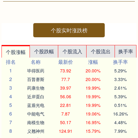
和以色列对伊朗的军事行动进入百
日。霍尔木兹海峡封锁已持续三个
月，谈....
个股实时涨跌榜
个股跌幅
个股流入
个股流出
换手率
个股涨幅
排名
名称
最新价
涨幅
换手率
1
毕得医药
73.92
20.00%
5.29%
2
百普赛斯
77.7
20.00%
3.33%
3
药康生物
39.97
19.99%
2.61%
4
近岸蛋白
56.06
19.99%
5.39%
5
蓝盾光电
22.81
19.99%
0.51%
6
中能电气
7.87
19.06%
16.26%
7
南模生物
50.17
16.95%
4.48%
8
义翘神州
124.91
15.79%
7.99%