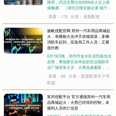
降雨，武汉交警出动3000余人次上路
保畅通。 （湖北日报全媒记者 杨千帆
通讯员 焦萱 摄） 6月18日至19日，首
查看：172
分类：港股配资
轮梅雨强攻武汉。湖北日报全媒记者
在武汉三镇蹚水采访，看到一个个忙
碌的身影，他们用平凡朴实....
扬帆优配官网 郑州一汽车用品商城起
火，有楼栋火光冲天浓烟滚滚，多辆
消防车赶到，应急局工作人员：正紧
急扑救
6月19日晚，郑州市金水区居民陈先生
反映，离他家百余米处的宏达国际车
业广场突发火灾，火势迅速蔓延，商
场有一处4层楼栋几乎全烧着了，多辆
查看：88
分类：股票配资开户手
消防车赶到现场扑救。 受访者供图 陈
机版
先生介绍，19日晚8时51分左右，他在
家中听到有人在楼下大喊“着火了”....
富邦优配平台 官方通报郑州一汽车用
品商城起火：火势已经得到控制，未
接到人员伤亡信息