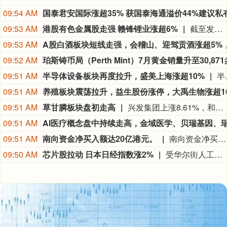
09:54 AM
09:53 AM
港股有色金属股走强 赣锋锂业涨超6%
截至发稿，赣锋锂业(01772.HK)涨6.05%，天齐锂业(09696.HK)涨5.48%，力勤资源(02245.HK)涨3.72%。
09:53 AM
09:52 AM
09:51 AM
半导体设备板块再度拉升，盛美上海涨超10%
半导体设备板块再度拉升，
09:51 AM
09:51 AM
草甘膦板块盘初走高
兴发集团上涨8.61%，和邦生物上涨3.32%，扬农化工上涨1.34%。
09:51 AM
09:51 AM
南向资金净买入额达20亿港元。
南向资金净买入额达20亿港元。
09:50 AM
芯片股拉动 日本日经指数涨2%
受华尔街人工智能及芯片相关股票上涨的提振，日本日经平均指数周一走高，但中东冲突的不确定性限制了涨幅。日经225指数上涨2%，报66,927.61点；东证指数微涨0.44%，至4,092.93点。大和证券高级策略师Daisuke Hashizume表示：“芯片相关股票的上涨支撑了日经指数。市场对美联储加息预期的降温是主要推动力。”芯片相关个股爱德万测试和东京电子分别上涨5.3%和3.4%。