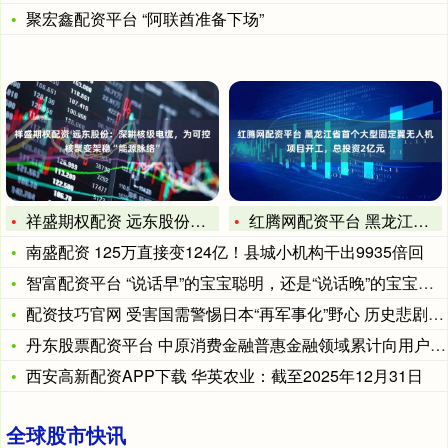
聚宏鑫配资平台 “阿联酋准备下场”
祥盛期权配资 远东股份：深耕核级电缆，为可控核聚变架稳“能源
红腾网配资平台 黑龙江省首个大型固定翼无人机项目开工，总投资
南盛配资 125万直接变124亿！县城小机构干出9935倍回
智富配资平台 “说话早”的宝宝聪明，还是“说话晚”的宝宝聪明
配资技巧官网 受害国需警惕日本“再军事化”野心 历史悲剧不容
丹东股票配资平台 中原消费金融普惠金融领域累计向用户让利超4
西安高新配资APP下载 华英农业：截至2025年12月31日
全球股市快讯