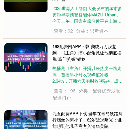
2025世界人工智能大会发布的城市多
灾种早期预警智能体MAZU-Urban。
今天上午，国家主席习近平在上海世
界会客厅出席2026世界人工智能大会
查看：92
分类：思考资本
暨人工智能全球治理高级别会议开幕
式并发表主旨讲话。他提到了推动气
象智能预警方案“妈祖”在30个....
168配资网APP下载 窦骁万万没想
到，《主角》演小配角竟让他彻底摆
脱“豪门赘婿”标签
热播剧《主角》开播以来热度一路走
高，首播半小时收视峰值冲破
2.34%，开播六天实时收视破4，成为
年度剧王的有力竞争者。 谁也没想
查看：196
分类：配资优秀炒股
到，这部由张艺谋监制，刘浩存主
配资门户
演，聚集了张嘉益、秦海璐等一众老
戏骨的大女主剧，最大的惊喜是来自
一个出场偏晚的小配....
九五配资APP下载 当年在青岛铁路局
拧螺丝的穷小子，62岁近况曝光：谁
能想到他儿子竟考入清华美院