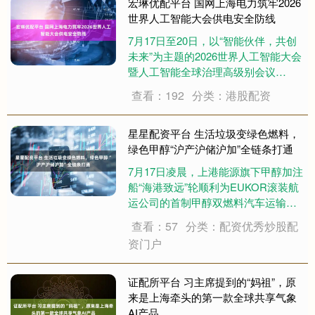
预....
宏琳优配平台 国网上海电力筑牢2026
世界人工智能大会供电安全防线
7月17日至20日，以“智能伙伴，共创
未来”为主题的2026世界人工智能大会
暨人工智能全球治理高级别会议
（WAIC 2026）在上海举办。记者获
查看：192
分类：港股配资
悉，作为核心保电单位，国网上海电
力以“四个零”，即设备零故障、客户零
闪动、工作零差错、服务零投诉....
星星配资平台 生活垃圾变绿色燃料，
绿色甲醇“沪产沪储沪加”全链条打通
7月17日凌晨，上港能源旗下甲醇加注
船“海港致远”轮顺利为EUKOR滚装航
运公司的首制甲醇双燃料汽车运输
船“Arctic Tern”（北极燕鸥）轮，完成
查看：57
分类：配资优秀炒股配
超2800吨上海本地产绿色甲醇“船—
资门户
船”同步加注作业。本次加注是上海本
地绿色甲醇实现批量....
证配所平台 习主席提到的“妈祖”，原
来是上海牵头的第一款全球共享气象
AI产品