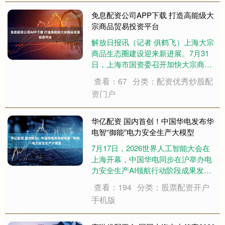
源社会保障部养老保险司有关负责
人、企业年金管理....
免息配资公司APP下载 打造高能级大
宗商品贸易投资平台
解放日报讯（记者 俱鹤飞）上海大宗
商品生态圈建设迎来新进展。7月31
日，上海市国资委召开加快大宗商品
贸易高质量发展暨建设国际化大宗商
查看：67
分类：配资优秀炒股配
品贸易投资商推进会。会上，新组建
资门户
仅半年的市属国企国茂控股，与上汽
集团、上海电气、申能集团、上港集
团集中签署合....
华亿配资 国内首创！中国华电发布华
电智“御能”电力安全生产大模型
7月17日，2026世界人工智能大会在
上海开幕，中国华电同步在沪举办电
力安全生产AI领航行动阶段成果发布
会，正式发布自主研发的华电智“御
查看：194
分类：股票配资开户
能”电力安全生产大模型，同步推介华
手机版
电睿蓝TCS、华电睿蓝ICS数智化电
厂、华电智新・巽朗新能源集中功率