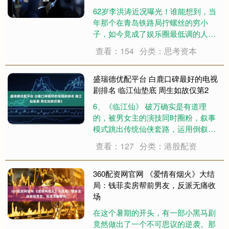
62岁李洪涛近况曝光！谁能想到，当
年那个在青岛铁路局拧螺丝的穷小
子，如今竟成了娱乐圈最低调的人生
赢家？更让人意外的是，这位老戏骨
查看：154
分类：思考资本
不仅事业稳扎稳打，还娶了貌美圈外
妻子，恩爱34年零绯闻，简直是演艺
圈的一股清流！说到李洪涛的逆袭人
盛瑞德优配平台 白鹿口碑最好的电视
生，简直比电视....
剧排名 临江仙垫底 周生如故仅第2
6、《临江仙》 破万确实是有道理
的，被男女主的演技同时圈粉，叙事
模式跳出传统仙侠套路，运用倒叙手
法制造悬念，男女主三结三离的宿命
查看：127
分类：港股配资
虐恋很有张力，借千年情爱故事探讨
束缚与和解，拥有一定思想表达。白
鹿花如月人设无敌，鸿蒙生两仪 ，恨
360配资网官网 《爱情有烟火》大结
为爱之极，神女....
局：钱菲卖房帮前男友，反派无痛收
场
在这个暑期的开头，有一部小黑马剧
竟然做出了一个不可思议的逆袭。那