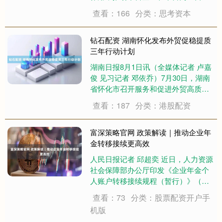
者、劳动者共赢发展，市场监管总局
查看：166
分类：思考资本
近期印发《推动平台企业赋能个体工
商户发展行动方案》，聚焦个体工商
户数字化转型中的痛点、堵点，推出
钻石配资 湖南怀化发布外贸促稳提质
系统性帮扶举措....
三年行动计划
湖南日报8月1日讯（全媒体记者 卢嘉
俊 见习记者 邓依乔）7月30日，湖南
省怀化市召开服务和促进外贸高质量
发展新闻发布会，发布《怀化市外贸
查看：187
分类：港股配资
促稳提质三年行动计划（2026—2028
年）》及配套《若干措施》，创新推
出“一企一市级领导、一牵头单位....
富深策略官网 政策解读｜推动企业年
金转移接续更高效
人民日报记者 邱超奕 近日，人力资源
社会保障部办公厅印发《企业年金个
人账户转移接续规程（暂行）》（以
下简称《规程》）。什么是企业年
查看：73
分类：股票配资开户手
金？新发布的《规程》对用人单位和
机版
职工有什么影响？记者采访了人力资